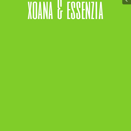
x
o
a
n
a
&
e
s
s
e
n
z
i
a