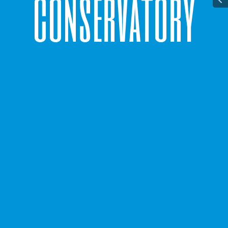
c
o
n
s
e
r
v
a
t
o
r
y