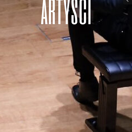
a
r
t
y
ś
c
i