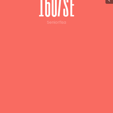
1
6
0
/
s
e
Seniorfisa